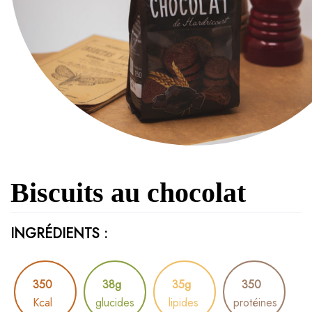
Biscuits au chocolat
INGRÉDIENTS :
350
38g
35g
350
Kcal
glucides
lipides
protéines